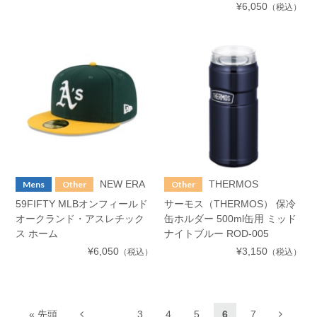
¥6,050
（税込）
NEW ERA
THERMOS
Mens
Other
Other
59FIFTY MLBオンフィールド
サーモス（THERMOS） 保冷
オークランド・アスレチック
缶ホルダー 500ml缶用 ミッド
ス ホーム
ナイトブルー ROD-005
¥6,050
¥3,150
（税込）
（税込）
« 先頭
...
3
4
5
6
7