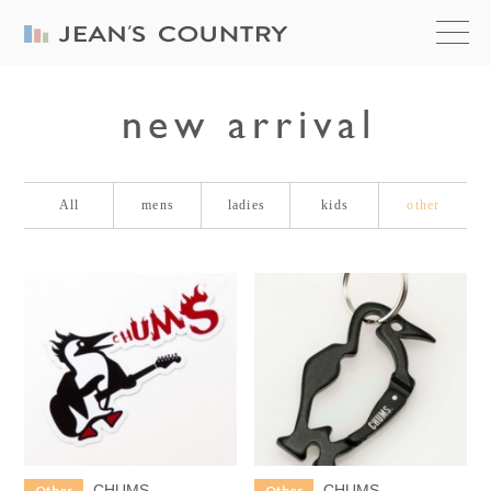
All
mens
ladies
kids
other
CHUMS
CHUMS
Other
Other