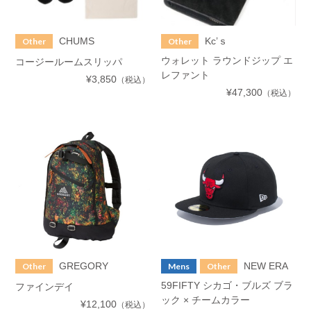
CHUMS
Kc’ｓ
Other
Other
ウォレット ラウンドジップ エ
コージールームスリッパ
レファント
¥3,850
（税込）
¥47,300
（税込）
NEW ERA
GREGORY
Mens
Other
Other
59FIFTY シカゴ・ブルズ ブラ
ファインデイ
ック × チームカラー
¥12,100
（税込）