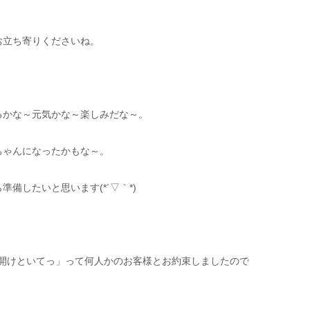
お立ち寄りくださいね。
るかな～元気かな～楽しみだな～。
ちゃんになったかもな～。
備したいと思います(*´▽｀*)
ら開けといてっ」って何人かのお客様とお約束しましたので