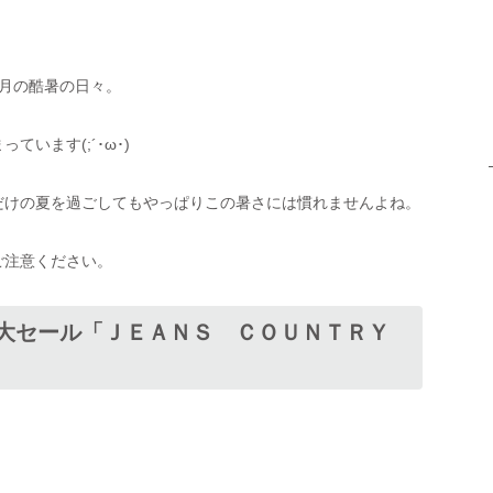
月の酷暑の日々。
います(;´･ω･)
だけの夏を過ごしてもやっぱりこの暑さには慣れませんよね。
ご注意ください。
の大セール「ＪＥＡＮＳ ＣＯＵＮＴＲＹ