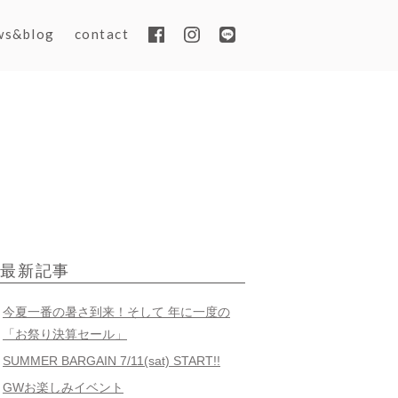
ws&blog
contact
最新記事
今夏一番の暑さ到来！そして 年に一度の
「お祭り決算セール」
SUMMER BARGAIN 7/11(sat) START!!
GWお楽しみイベント