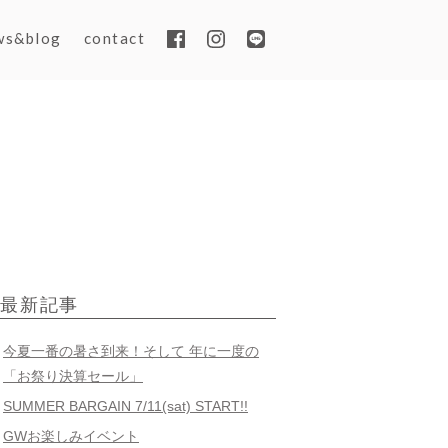
ws&blog
contact
最新記事
今夏一番の暑さ到来！そして 年に一度の
「お祭り決算セール」
SUMMER BARGAIN 7/11(sat) START!!
GWお楽しみイベント