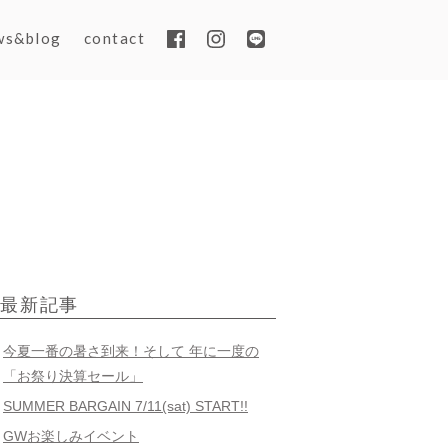
ws&blog
contact
最新記事
今夏一番の暑さ到来！そして 年に一度の
「お祭り決算セール」
SUMMER BARGAIN 7/11(sat) START!!
GWお楽しみイベント