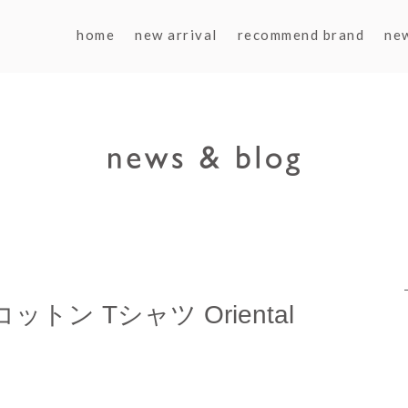
home
new arrival
recommend brand
ne
ットン Tシャツ Oriental