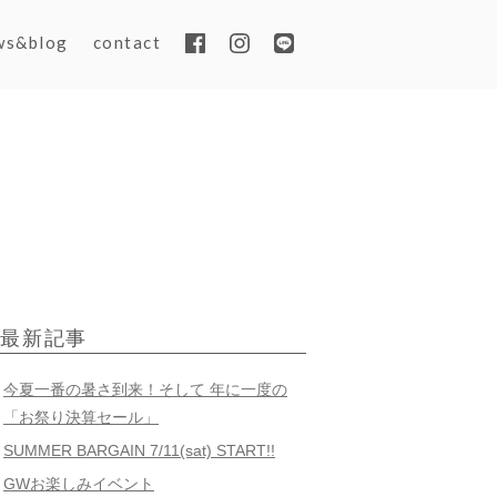
ws&blog
contact
最新記事
今夏一番の暑さ到来！そして 年に一度の
「お祭り決算セール」
SUMMER BARGAIN 7/11(sat) START!!
GWお楽しみイベント